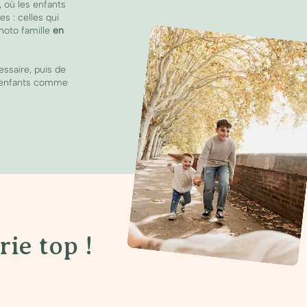
, où les enfants
es : celles qui
photo famille
en
ssaire, puis de
ux enfants comme
ie top !