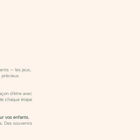
nts — les jeux,
s précieux.
façon d’être avec
 de chaque étape
ur vos enfants.
és. Des souvenirs