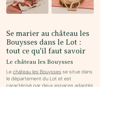
Se marier au château les
Bouysses dans le Lot :
tout ce qu'il faut savoir
Le château les Bouysses
Le
château les Bouysses
se situe dans
le département du Lot et est
caractérisé par deux espaces adaptés
pour votre grande réception. 24
hectares de noiseraie l'entourent,
pour un havre de paix certain le jour
de votre mariage. D'un côté
l'orangerie, de 210 m²
, avec de belles
ouvertures vers les jardins. Puis, le
perron et son escalier de 1820 double