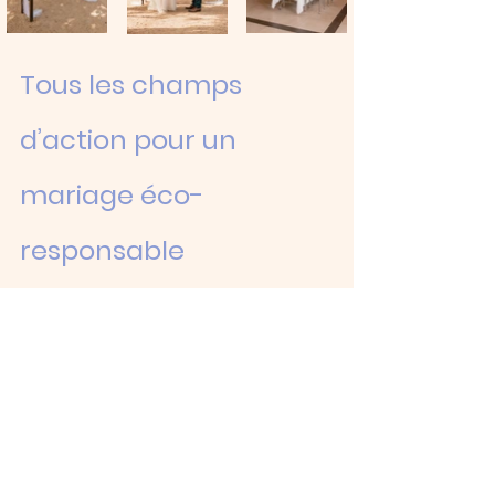
Tous les champs 
d’action pour un 
mariage éco-
responsable
Si vous vous demandez par où commencer, 
voici une synthèse des grands leviers sur 
lesquels vous pouvez agir :
Privilégier le local
 : pour les 
prestataires, les produits, les fleurs, la 
déco… moins de transport, plus de sens.
Respecter la saison
 : fleurs, menus, 