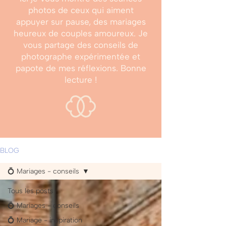
photos de ceux qui aiment
appuyer sur pause, des mariages
heureux de couples amoureux. Je
vous partage des conseils de
photographe expérimentée et
papote de mes réflexions. Bonne
lecture !
BLOG
💍 Mariages - conseils
Tous les posts
💍 Mariages - conseils
💍 Mariage - inspiration