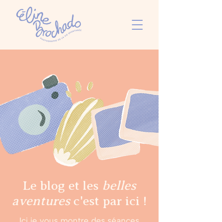
Le blog et les
belles
aventures
c'est par ici !
Ici je vous montre des séances