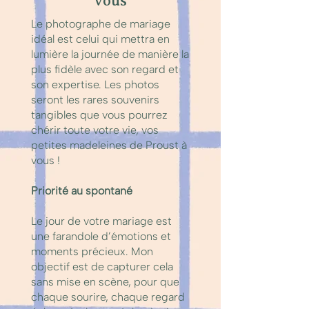
vous
Le photographe de mariage
idéal est celui qui mettra en
lumière la journée de manière la
plus fidèle avec son regard et
son expertise. Les photos
seront les rares souvenirs
tangibles que vous pourrez
chérir toute votre vie, vos
petites madeleines de Proust à
vous !
Priorité au spontané
Le jour de votre mariage est
une farandole d’émotions et
moments précieux. Mon
objectif est de capturer cela
sans mise en scène, pour que
chaque sourire, chaque regard