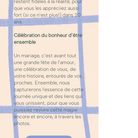
restent fidèles à la réalité, pour
que vous les appréciiez aussi
fort (si ce n’est plus!) dans 20
ans.
Célébration du bonheur d’être
ensemble
Un mariage, c’est avant tout
une grande fête de l’amour,
une célébration de vous, de
votre histoire, entourés de vos
proches. Ensemble, nous
capturerons l'essence de cette
journée unique et des liens qui
vous unissent, pour que vous
puissiez revivre cette magie
encore et encore, à travers les
photos.