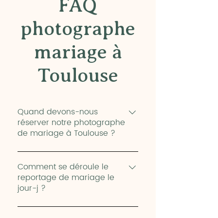
FAQ
photographe
mariage à
Toulouse
Quand devons-nous
réserver notre photographe
de mariage à Toulouse ?
Pour les mariages en haute-saison
(les samedis de mai à septembre)
Comment se déroule le
reportage de mariage le
je recommande de m’écrire 14 à 8
jour-j ?
mois avant la célébration.
Néanmoins, il me reste parfois des
Le jour de votre mariage je suis à
dates non réservées pour répondre