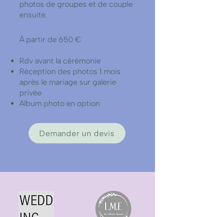
photos de groupes et de couple
ensuite.
À partir de 650 €
Rdv avant la cérémonie
Réception des photos 1 mois
après le mariage sur galerie
privée
Album photo en option
Demander un devis