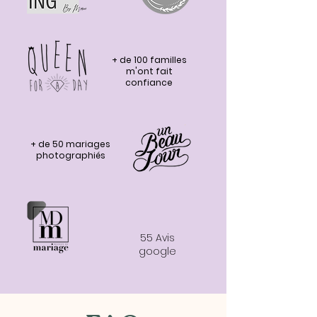
+ de 100 familles
m'ont fait
confiance
+ de 50 mariages
photographiés
55 Avis
google