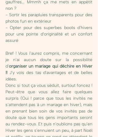
gauffres... Mmmh ça me mets en appétit 
non ? 
- Sortir les parapluies transparents pour des 
photos fun en extérieur
- Opter pour des superbes
boots d'hivers 
pour une pointe d'originalité et un confort 
assuré
Bref ! Vous l'aurez compris, me concernant 
je n'ai aucun doute sur la possibilité 
d'
organiser un mariage qui déchire en Hiver 
!!
 J'y vois des tas d'avantages et de belles 
idées. 
Donc si tout ça vous séduit, surtout foncez ! 
Peut-être que vous allez faire quelques 
surpris (Oui ! parce que tous les invités ne 
s'attendent pas à un mariage en hiver), mais 
en prenant bien soin de vos invités pas de 
doute que tous les gens importants seront 
au rendez-vous. Et puis n'oublions pas qu'en 
Hiver les gens s'ennuient un peu, à part Noël 
et netflix, on tourne en rond en attendant le 