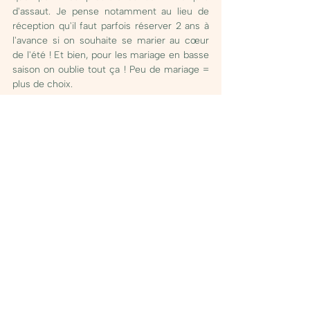
d'assaut. Je pense notamment au lieu de 
réception qu'il faut parfois réserver 2 ans à 
l'avance si on souhaite se marier au cœur 
de l'été ! Et bien, pour les mariage en basse 
saison on oublie tout ça ! Peu de mariage = 
plus de choix. 
Se marier en hiver 
c'est faire des 
économies 
Le Pompom sur la Garonne (Oui ! Je l'aime 
cette expression) : un mariage en basse 
saison vous coûtera généralement bien 
moins cher. Vous pourrez alors craquer pour 
le lieu que vous pensiez inaccessible, être 
accompagné du photographe de vos rêves, 